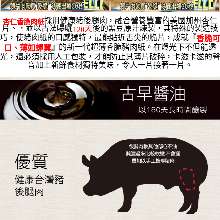
採用
健康豬後腿肉，融合營養豐富的美國加州杏仁
杏仁香脆肉紙
片、，並以古法曝曬
後的黑豆原汁煉製，其特殊的製造技
天
120
巧，使豬肉紙的口感獨特，最能貼近舌尖的脆片，成就『
香脆可
』的新一代超薄香脆豬肉紙。在燈光下不但能透
口、薄如蟬翼
光，還必須採用人工包裝，才能防止其薄片破碎，卡滋卡滋的聲
音加上新鮮食材獨特美味，令人一片接著一片。