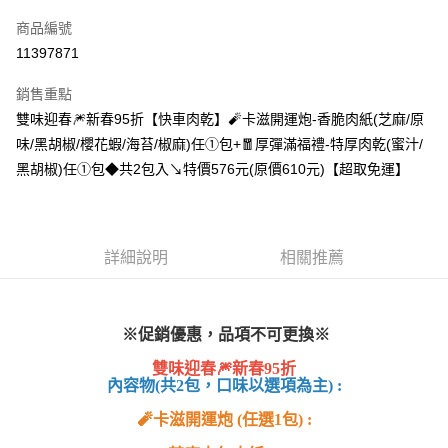
信用卡一次付款
商品編號
超商取貨付款
11397871
LINE Pay
銷售重點
Apple Pay
雙味迎春🎆新春95折【快車肉乾】🧨卡滋開運炮-香脆肉紙(芝麻/原
味/黑胡椒/櫻花蝦/海苔/椒麻)任①包+🧧厚彈滿福禮-特厚肉乾(蜜汁/
街口支付
黑胡椒)任①包◆共2包入↘特價576元(原價610元)【超取免運】
悠遊付
Google Pay
詳細說明
相關推薦
全盈+PAY
AFTEE先享後付
相關說明
※促銷優惠，品項不可更換※
【關於「AFTEE先享後付」】
ATM付款
AFTEE先享後付是「在收到商品之後才付款」的支付方式。 讓您購物簡單
雙味迎春🎆新春95折
便利好安心！
內容物(共2包，口味以選項為主) :
１．簡單：不需註冊會員、不需綁卡、不需儲值。
運送方式
２．便利：只要手機號碼，簡訊認證，即可結帳。
🧨卡滋開運炮 (任選1包) :
３．安心：先確認商品／服務後，再付款。
全家超商取貨