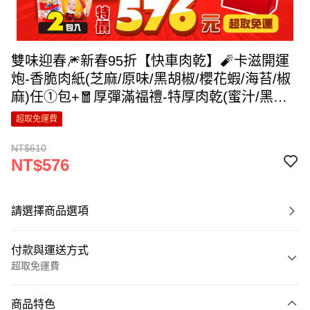
雙味迎春🎆新春95折【快車肉乾】🧨卡滋開運
炮-香脆肉紙(芝麻/原味/黑胡椒/櫻花蝦/海苔/椒
麻)任①包+🧧厚彈滿福禮-特厚肉乾(蜜汁/黑胡
椒)任①包◆共2包入↘特價576元(原價610元)
超取免運費
【超取免運】
NT$610
NT$576
請選擇商品選項
付款與運送方式
超取免運費
付款方式
商品特色