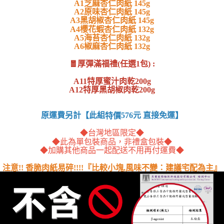
A1芝麻杏仁肉紙 145g
每筆NT$70，滿NT$500(含以上)免運費
A2原味杏仁肉紙 145g
【「AFTEE先享後付」結帳流程】
A3黑胡椒杏仁肉紙 145g
１．於結帳方式選擇「AFTEE先享後付」後，將跳轉至「AFTEE先享後付」
A4櫻花蝦杏仁肉紙 132g
全家付款取貨免運組
結帳頁面，進行簡訊認證並確認金額後，即可完成結帳。
A5海苔杏仁肉紙 132g
２．訂單成立數日內，您將收到繳費通知簡訊。
免運費
A6椒麻杏仁肉紙 132g
３．收到繳費通知簡訊後14天內，點擊此簡訊中的連結，可透過四大超商／
ATM／網路銀行／等多元方式進行付款，方視為交易完成。
付款後全家取貨
🧧厚彈滿福禮(任選1包) :
※ 請注意：結帳手續完成當下不需立刻繳費，但若您需要取消訂單，請聯絡
每筆NT$70，滿NT$500(含以上)免運費
購買商品的店家。未經商家同意取消之訂單仍視為有效，需透過AFTEE先享
A11特厚蜜汁肉乾200g
後付繳納相關費用。
A12特厚黑胡椒肉乾200g
付款後全家取貨免運組
※ 交易是否成功請以「AFTEE先享後付 」之結帳頁面顯示為準，若有關於
是否繳費成功／繳費後需取消欲退款等相關疑問，請聯繫「AFTEE先享後付
免運費
客戶支援中心」
https://netprotections.freshdesk.com/support/home
原運費另計【此組
576元 直接免運】
特價
萊爾富取貨
【注意事項】
◆台灣地區限定◆
１．透過由恩沛科技股份有限公司提供之「AFTEE先享後付」服務完成之交
每筆NT$70，滿NT$800(含以上)免運費
◆此為單包裝商品，非禮盒包裝◆
易，需依本服務之必要範圍內提供個人資料，並將交易相關給付款項請求債
◆加購其他商品一起配送不用再付運費◆
權轉讓予恩沛科技股份有限公司。
萊爾富取貨免運組
２．關於個人資料處理事宜，請瀏覽以下網址：
注意!! 香脆肉紙易碎!!!!
『比較小塊,風味不變：建議宅配為主』
免運費
https://aftee.tw/terms/#terms3
３．未成年的使用者請事先徵得法定代理人或監護人之同意方可使用
付款後萊爾富取貨
「AFTEE先享後付」，若未經同意申辦者引起之損失，本公司不負相關責
任。
每筆NT$70，滿NT$800(含以上)免運費
４．使用「AFTEE先享後付」時，將依據個別帳號之用戶狀況，依本公司即
時審查核予不同之上限額度；若仍有額度不足之情形，本公司將視審查結果
付款後萊爾富取貨免運組