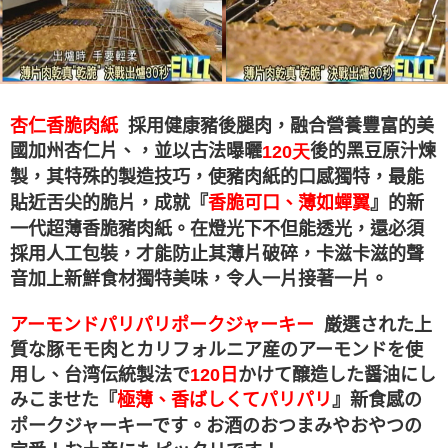
採用
杏仁香脆肉紙
健康豬後腿肉，融合營養豐富的美
國加州杏仁片、，並以古法曝曬
後的黑豆原汁煉
120天
製，其特殊的製造技巧，使豬肉紙的口感獨特，最能
貼近舌尖的脆片，成就『
』的新
香脆可口、薄如蟬翼
一代超薄香脆豬肉紙。在燈光下不但能透光，還必須
採用人工包裝，才能防止其薄片破碎，卡滋卡滋的聲
音加上新鮮食材獨特美味，令人一片接著一片。
アーモンドパリパリポークジャーキー
厳選された上
質な豚モモ肉とカリフォルニア産のアーモンドを使
用し、台湾伝統製法で
120日
かけて醸造した醤油にし
みこませた『
極薄、香ばしくてパリパリ
』新食感の
ポークジャーキーです。お酒のおつまみやおやつの