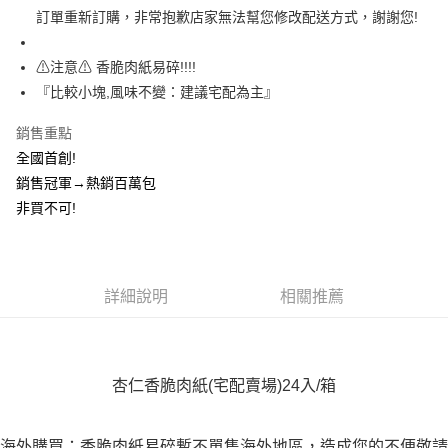
３．收到繳費通知簡訊後14天內，點擊此簡訊中的連結，可透過四大超商／
訂單重新訂購，非常抱歉店家無法幫您修改配送方式，謝謝您!
ATM／網路銀行／等多元方式進行付款，方視為交易完成。
離島宅配
※ 請注意：結帳手續完成當下不需立刻繳費，但若您需要取消訂單，請聯絡
每筆NT$350，滿NT$4,000(含以上)免運費
購買商品的店家。未經商家同意取消之訂單仍視為有效，需透過AFTEE先享
⚠注意⚠ 香脆肉紙易碎!!!!
後付繳納相關費用。
『比較小塊,風味不變：建議宅配為主』
※ 交易是否成功請以「AFTEE先享後付 」之結帳頁面顯示為準，若有關於
是否繳費成功／繳費後需取消欲退款等相關疑問，請聯繫「AFTEE先享後付
銷售重點
客戶支援中心」
https://netprotections.freshdesk.com/support/home
全國首創!
【注意事項】
銷售冠軍→熱銷百萬包
１．透過由恩沛科技股份有限公司提供之「AFTEE先享後付」服務完成之交
易，需依本服務之必要範圍內提供個人資料，並將交易相關給付款項請求債
非買不可!
權轉讓予恩沛科技股份有限公司。
２．關於個人資料處理事宜，請瀏覽以下網址：
https://aftee.tw/terms/#terms3
３．未成年的使用者請事先徵得法定代理人或監護人之同意方可使用
詳細說明
相關推薦
「AFTEE先享後付」，若未經同意申辦者引起之損失，本公司不負相關責
任。
４．使用「AFTEE先享後付」時，將依據個別帳號之用戶狀況，依本公司即
時審查核予不同之上限額度；若仍有額度不足之情形，本公司將視審查結果
請求用戶進行身份認證。
杏仁香脆肉紙(宅配賣場)24入/箱
５．嚴禁一人註冊多個帳號或使用他人資訊註冊。若發現惡意使用之情形，
恩沛科技股份有限公司將有權停止該用戶之使用額度並採取法律行動。
海外購買：香脆肉紙易碎暫不單售
海外
地區，造成您的不便敬請