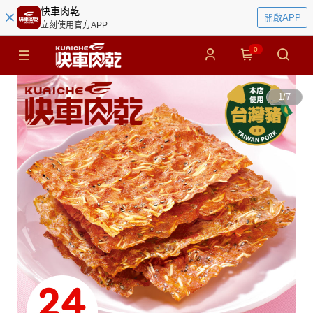
快車肉乾
開啟APP
立刻使用官方APP
0
1
/
7