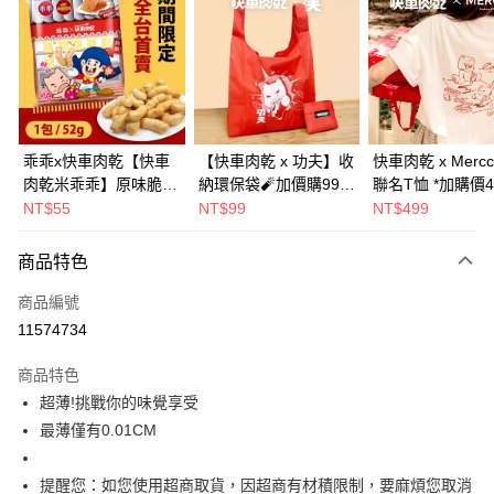
Apple Pay
街口支付
悠遊付
Google Pay
乖乖x快車肉乾【快車
【快車肉乾 x 功夫】收
快車肉乾 x Mercc
肉乾米乖乖】原味脆紙
納環保袋🧨加價購99元
聯名T恤 *加購價4
全盈+PAY
口味-零嘴界雙霸王首
(原價199元)
NT$55
NT$99
NT$499
度聯名(1包/52g)★熱
AFTEE先享後付
銷補貨到！★
相關說明
商品特色
【關於「AFTEE先享後付」】
ATM付款
商品編號
AFTEE先享後付是「在收到商品之後才付款」的支付方式。 讓您購物簡單
便利好安心！
11574734
１．簡單：不需註冊會員、不需綁卡、不需儲值。
運送方式
２．便利：只要手機號碼，簡訊認證，即可結帳。
商品特色
３．安心：先確認商品／服務後，再付款。
台灣本島宅配
超薄!挑戰你的味覺享受
每筆NT$200，滿NT$3,000(含以上)免運費
【「AFTEE先享後付」結帳流程】
最薄僅有0.01CM
１．於結帳方式選擇「AFTEE先享後付」後，將跳轉至「AFTEE先享後付」
宅配免運組
結帳頁面，進行簡訊認證並確認金額後，即可完成結帳。
２．訂單成立數日內，您將收到繳費通知簡訊。
提醒您：如您使用超商取貨，因超商有材積限制，要麻煩您取消
免運費