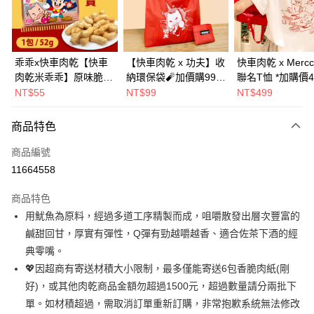
Apple Pay
街口支付
悠遊付
乖乖x快車肉乾【快車
【快車肉乾 x 功夫】收
快車肉乾 x Mercc
肉乾米乖乖】原味脆紙
納環保袋🧨加價購99元
聯名T恤 *加購價4
Google Pay
口味-零嘴界雙霸王首
(原價199元)
NT$55
NT$99
NT$499
度聯名(1包/52g)★熱
全盈+PAY
銷補貨到！★
商品特色
AFTEE先享後付
相關說明
商品編號
【關於「AFTEE先享後付」】
11664558
ATM付款
AFTEE先享後付是「在收到商品之後才付款」的支付方式。 讓您購物簡單
便利好安心！
商品特色
１．簡單：不需註冊會員、不需綁卡、不需儲值。
運送方式
用魷魚為原料，經過多道工序精製而成，咀嚼散發出層次豐富的
２．便利：只要手機號碼，簡訊認證，即可結帳。
３．安心：先確認商品／服務後，再付款。
鹹甜回甘，厚實有彈性，Q彈有勁越嚼越香、適合佐茶下酒的經
全家超商取貨
典零嘴。
每筆NT$70，滿NT$500(含以上)免運費
【「AFTEE先享後付」結帳流程】
１．於結帳方式選擇「AFTEE先享後付」後，將跳轉至「AFTEE先享後付」
💖因超商有寄送材積大小限制，最多僅能寄送6包香脆肉紙(剛
付款後全家取貨
結帳頁面，進行簡訊認證並確認金額後，即可完成結帳。
好)，或其他肉乾商品金額勿超過1500元，超過數量請分兩批下
２．訂單成立數日內，您將收到繳費通知簡訊。
每筆NT$70，滿NT$500(含以上)免運費
單。如材積超過，需取消訂單重新訂購，非常抱歉系統無法修改
３．收到繳費通知簡訊後14天內，點擊此簡訊中的連結，可透過四大超商／