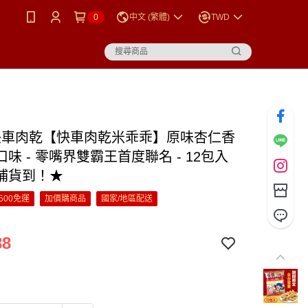
0
中文 (繁體)
TWD
快車肉乾【快車肉乾米乖乖】原味杏仁香
味 - 零嘴界雙霸王首度聯名 - 12包入
補貨到！★
500免運
加價購商品
國家/地區配送
88