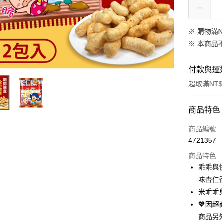
※ 購物滿
※ 本商品
付款與運
超取滿NT$
付款方式
商品特色
信用卡一
商品編號
4721357
超商取貨
商品特色
LINE Pay
乖乖與
味杏仁
Apple Pay
米乖乖
街口支付
💖因
商品另
悠遊付