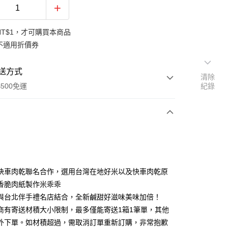
NT$1，才可購買本商品
不適用折價券
送方式
清除
500免運
紀錄
次付款
付款
快車肉乾聯名合作，選用台灣在地好米以及快車肉乾原
香脆肉紙製作米乖乖
與台北伴手禮名店結合，全新鹹甜好滋味美味加倍！
超商有寄送材積大小限制，最多僅能寄送1箱1筆單，其他
外下單。如材積超過，需取消訂單重新訂購，非常抱歉