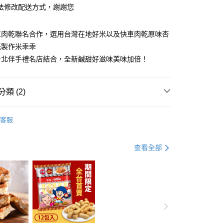
法修改配送方式，謝謝您
y
車肉乾聯名合作，選用台灣在地好米以及快車肉乾原味杏
紙製作米乖乖
享後付
台北伴手禮名店結合，全新鹹甜好滋味美味加倍！
FTEE先享後付」】
先享後付是「在收到商品之後才付款」的支付方式。 讓您購物簡單
類 (2)
心！
：不需註冊會員、不需綁卡、不需儲值。
：只要手機號碼，簡訊認證，即可結帳。
活動專區
：先確認商品／服務後，再付款。
客服
名款★
取貨
EE先享後付」結帳流程】
0，滿NT$500(含以上)免運費
方式選擇「AFTEE先享後付」後，將跳轉至「AFTEE先享後
查看全部
頁面，進行簡訊認證並確認金額後，即可完成結帳。
家取貨
成立數日內，您將收到繳費通知簡訊。
費通知簡訊後14天內，點擊此簡訊中的連結，可透過四大超商
0，滿NT$500(含以上)免運費
網路銀行／等多元方式進行付款，方視為交易完成。
：結帳手續完成當下不需立刻繳費，但若您需要取消訂單，請聯
貨
的店家。未經商家同意取消之訂單仍視為有效，需透過AFTEE
繳納相關費用。
0，滿NT$800(含以上)免運費
否成功請以「AFTEE先享後付 」之結帳頁面顯示為準，若有關於