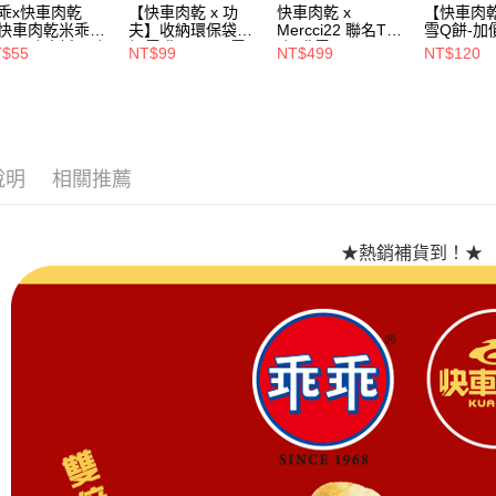
是否繳費成
付款後萊
乖x快車肉乾
【快車肉乾 x 功
快車肉乾 x
【快車肉
付客戶支
快車肉乾米乖
夫】收納環保袋🧨
Mercci22 聯名T恤
雪Q餅-加
每筆NT$7
】原味脆紙口味-
加價購99元(原價
*加購價499元
元
T$55
NT$99
NT$499
NT$120
嘴界雙霸王首度
199元)
【注意事
7-11超商
名(1包/52g)★熱
１．透過由
補貨到！★
交易，需
每筆NT$7
求債權轉
２．關於
付款後7-1
https://aft
說明
相關推薦
每筆NT$7
３．未成
「AFTE
台灣本島
任。
４．使用「
每筆NT$2
★熱銷補貨到！★
即時審查
結果請求
離島宅配
５．嚴禁
每筆NT$3
形，恩沛
動。
國際配送
新加坡 / 
多5KG