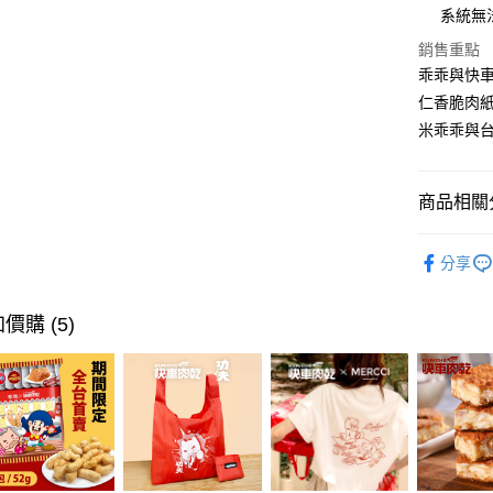
系統無
Google Pa
銷售重點
全盈+PAY
乖乖與快
仁香脆肉
AFTEE先
米乖乖與
相關說明
【關於「A
ATM付款
AFTEE
商品相關分
便利好安
１．簡單
２．便利
🔥 限時
運送方式
３．安心
分享
🍿限量聯
全家超商
【「AFT
每筆NT$7
價購 (5)
１．於結帳
付」結帳
付款後全
２．訂單
３．收到繳
每筆NT$7
／ATM／
※ 請注意
萊爾富取
絡購買商品
先享後付
每筆NT$7
※ 交易是