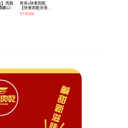
功／繳費後需取消欲退款等相關疑問，請聯繫「AFTEE先享後
爾富取貨
乾】肉鬆
乖乖x快車肉乾
援中心」
https://netprotections.freshdesk.com/support/home
價購120
【快車肉乾米乖
0，滿NT$800(含以上)免運費
乖】原味杏仁香脆
NT$588
肉紙口味 - 零嘴界
項】
取貨
雙霸王首度聯名 -
恩沛科技股份有限公司提供之「AFTEE先享後付」服務完成之
12包入★熱銷補貨
依本服務之必要範圍內提供個人資料，並將交易相關給付款項請
0，滿NT$800(含以上)免運費
到！★
讓予恩沛科技股份有限公司。
個人資料處理事宜，請瀏覽以下網址：
1取貨
ee.tw/terms/#terms3
0，滿NT$800(含以上)免運費
年的使用者請事先徵得法定代理人或監護人之同意方可使用
E先享後付」，若未經同意申辦者引起之損失，本公司不負相關責
宅配
AFTEE先享後付」時，將依據個別帳號之用戶狀況，依本公司
00，滿NT$3,000(含以上)免運費
核予不同之上限額度；若仍有額度不足之情形，本公司將視審查
用戶進行身份認證。
一人註冊多個帳號或使用他人資訊註冊。若發現惡意使用之情
50，滿NT$4,000(含以上)免運費
科技股份有限公司將有權停止該用戶之使用額度並採取法律行
【單包選購】【包郵組加購】
查看運費
馬來西亞 - Goodmaji好馬吉物流【單包選購】最
查看運費