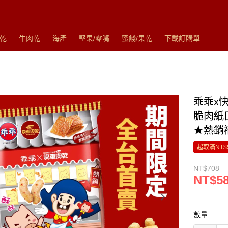
乾
牛肉乾
海產
堅果/零嘴
蜜餞/果乾
下載訂購單
乖乖x
脆肉紙口
★熱銷
超取滿NT$
NT$708
NT$5
數量