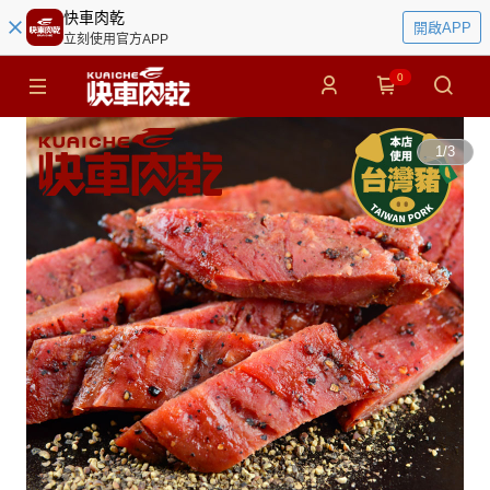
快車肉乾
開啟APP
立刻使用官方APP
0
1
/
3