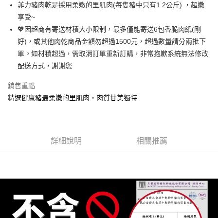
Apple Pay
菲力豬肉乾是採用柔嫩的里肌肉(每隻豬中只有1.2公斤) ，超嫩
享受~
街口支付
💖因超商有寄送材積大小限制，最多僅能寄送6包香脆肉紙(剛
悠遊付
好)，或其他肉乾商品金額勿超過1500元，超過數量請分兩批下
單。如材積超過，需取消訂單重新訂購，非常抱歉系統無法修改
Google Pay
配送方式，謝謝您
全盈+PAY
銷售重點
AFTEE先享後付
精選健康豬最柔嫩的里肌肉，肉質甘美獨特
相關說明
【關於「AFTEE先享後付」】
ATM付款
AFTEE先享後付是「在收到商品之後才付款」的支付方式。 讓您購物簡單
便利好安心！
詳細說明
相關推薦
１．簡單：不需註冊會員、不需綁卡、不需儲值。
運送方式
２．便利：只要手機號碼，簡訊認證，即可結帳。
３．安心：先確認商品／服務後，再付款。
全家超商取貨
每筆NT$70，滿NT$800(含以上)免運費
【「AFTEE先享後付」結帳流程】
１．於結帳方式選擇「AFTEE先享後付」後，將跳轉至「AFTEE先享後付」
付款後全家取貨
結帳頁面，進行簡訊認證並確認金額後，即可完成結帳。
２．訂單成立數日內，您將收到繳費通知簡訊。
每筆NT$70，滿NT$800(含以上)免運費
３．收到繳費通知簡訊後14天內，點擊此簡訊中的連結，可透過四大超商／