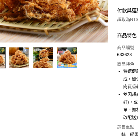
付款與運
超取滿NT$
付款方式
商品特色
信用卡一
商品編號
633623
超商取貨
商品特色
LINE Pay
特選健
成，留
Apple Pay
肉質香
街口支付
💖因
好)，
悠遊付
單。如
Google Pa
改配送
全盈+PAY
銷售重點
一絲ㄧ絲
AFTEE先