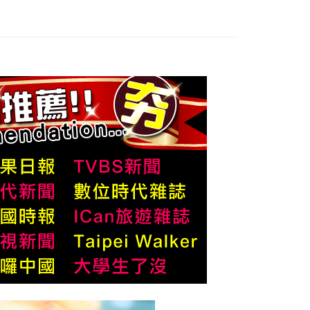
讓予恩沛科技股份有限公司。
個人資料處理事宜，請瀏覽以下網址：
1取貨
ee.tw/terms/#terms3
0，滿NT$800(含以上)免運費
年的使用者請事先徵得法定代理人或監護人之同意方可使用
E先享後付」，若未經同意申辦者引起之損失，本公司不負相關責
宅配
AFTEE先享後付」時，將依據個別帳號之用戶狀況，依本公司
00，滿NT$3,000(含以上)免運費
核予不同之上限額度；若仍有額度不足之情形，本公司將視審查
用戶進行身份認證。
一人註冊多個帳號或使用他人資訊註冊。若發現惡意使用之情
50，滿NT$4,000(含以上)免運費
科技股份有限公司將有權停止該用戶之使用額度並採取法律行
【單包選購】【包郵組加購】
查看運費
馬來西亞 - Goodmaji好馬吉物流【單包選購】最
查看運費