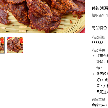
付款與運
超取滿NT$
付款方式
商品特色
信用卡一
商品編號
633882
超商取貨
商品特色
LINE Pay
採用合
燉滷，
Apple Pay
你。
街口支付
💖因
好)，
悠遊付
單。如
Google Pa
改配送
全盈+PAY
銷售重點
麻辣滋味
AFTEE先