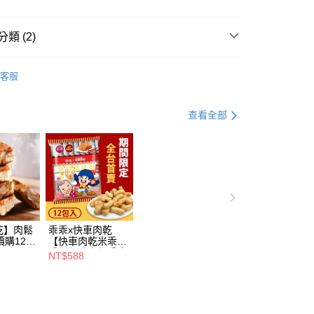
FTEE先享後付」】
類 (2)
先享後付是「在收到商品之後才付款」的支付方式。 讓您購物簡單
心！
牛肉乾
：不需註冊會員、不需綁卡、不需儲值。
客服
：只要手機號碼，簡訊認證，即可結帳。
推薦
：先確認商品／服務後，再付款。
取貨
查看全部
EE先享後付」結帳流程】
0，滿NT$500(含以上)免運費
方式選擇「AFTEE先享後付」後，將跳轉至「AFTEE先享後
頁面，進行簡訊認證並確認金額後，即可完成結帳。
家取貨
成立數日內，您將收到繳費通知簡訊。
費通知簡訊後14天內，點擊此簡訊中的連結，可透過四大超商
0，滿NT$500(含以上)免運費
網路銀行／等多元方式進行付款，方視為交易完成。
：結帳手續完成當下不需立刻繳費，但若您需要取消訂單，請聯
貨
的店家。未經商家同意取消之訂單仍視為有效，需透過AFTEE
繳納相關費用。
0，滿NT$800(含以上)免運費
乾】肉鬆
乖乖x快車肉乾
否成功請以「AFTEE先享後付 」之結帳頁面顯示為準，若有關於
價購120
【快車肉乾米乖
功／繳費後需取消欲退款等相關疑問，請聯繫「AFTEE先享後
爾富取貨
乖】原味杏仁香脆
NT$588
援中心」
https://netprotections.freshdesk.com/support/home
肉紙口味 - 零嘴界
0，滿NT$800(含以上)免運費
雙霸王首度聯名 -
項】
12包入★熱銷補貨
取貨
恩沛科技股份有限公司提供之「AFTEE先享後付」服務完成之
到！★
依本服務之必要範圍內提供個人資料，並將交易相關給付款項請
0，滿NT$800(含以上)免運費