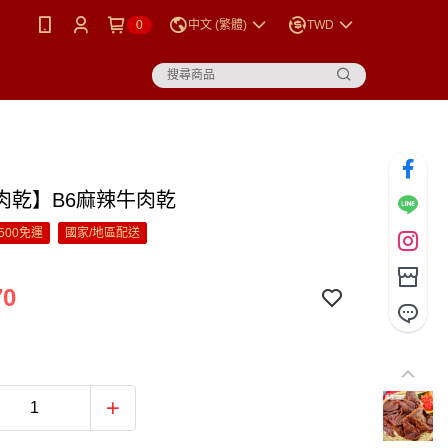
0
中文 (繁體)
TWD
肉乾】B6麻辣牛肉乾
500免運
國家/地區配送
70