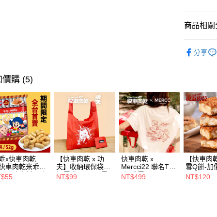
相關說明
【關於「A
商品相關分
ATM付款
AFTEE
便利好安
牛肉系列
１．簡單
分享
２．便利
運送方式
人氣商品
３．安心
全家超商
價購 (5)
【「AFT
每筆NT$7
１．於結帳
付」結帳
付款後全
２．訂單
３．收到繳
每筆NT$7
／ATM／
※ 請注意
萊爾富取
絡購買商品
先享後付
每筆NT$7
乖x快車肉乾
【快車肉乾 x 功
快車肉乾 x
【快車肉
※ 交易是
快車肉乾米乖
夫】收納環保袋🧨
Mercci22 聯名T恤
雪Q餅-加
是否繳費成
付款後萊
】原味脆紙口味-
加價購99元(原價
*加購價499元
元
T$55
NT$99
NT$499
NT$120
付客戶支
嘴界雙霸王首度
199元)
每筆NT$7
名(1包/52g)★熱
【注意事
補貨到！★
7-11超商
１．透過由
交易，需
每筆NT$7