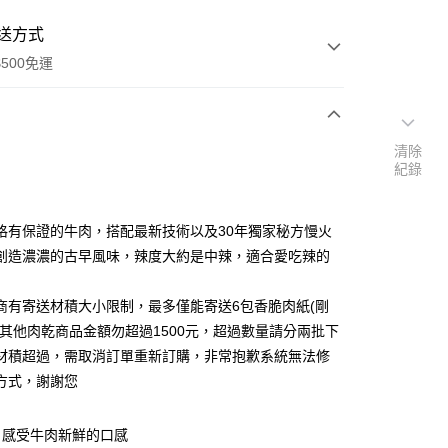
送方式
500免運
次付款
清除
紀錄
付款
格有保證的牛肉，搭配最新技術以及30年獨家秘方慢火
創造濃濃的古早風味，辣度大約是中辣，適合愛吃辣的
超商有寄送材積大小限制，最多僅能寄送6包香脆肉紙(剛
或其他肉乾商品金額勿超過1500元，超過數量請分兩批下
材積超過，需取消訂單重新訂購，非常抱歉系統無法修
y
方式，謝謝您
，感受牛肉新鮮的口感
享後付