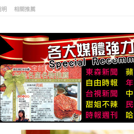
求債權轉
２．關於
說明
相關推薦
付款後7-1
https://aft
每筆NT$7
３．未成
「AFTE
台灣本島
任。
４．使用「
每筆NT$2
即時審查
結果請求
離島宅配
５．嚴禁
每筆NT$3
形，恩沛
動。
國際配送
新加坡 / 
多5KG