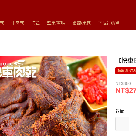
乾
牛肉乾
海產
堅果/零嘴
蜜餞/果乾
下載訂購單
【快車
超取滿NT$
NT$350
NT$2
數量