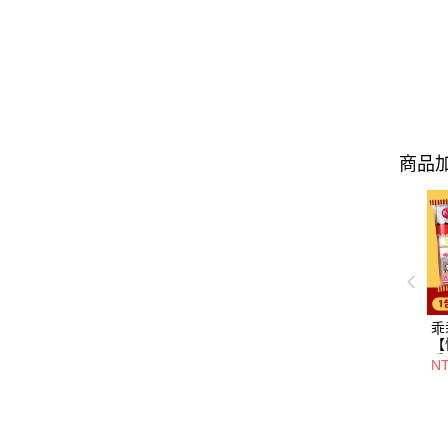
商品加
乖
【
乖
N
零
聯
銷