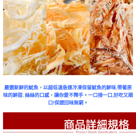
嚴選新鮮的魷魚，以超低溫急速冷凍保留魷魚的鮮味.帶著原
味的鮮甜. 絲絲的口感，讓你愛不釋手。一口接一口,好吃又順
口!保證回味無窮。