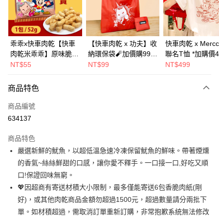
Apple Pay
街口支付
悠遊付
乖乖x快車肉乾【快車
【快車肉乾 x 功夫】收
快車肉乾 x Mercc
肉乾米乖乖】原味脆紙
納環保袋🧨加價購99元
聯名T恤 *加購價4
Google Pay
口味-零嘴界雙霸王首
(原價199元)
NT$55
NT$99
NT$499
度聯名(1包/52g)★熱
全盈+PAY
銷補貨到！★
商品特色
AFTEE先享後付
相關說明
商品編號
【關於「AFTEE先享後付」】
634137
ATM付款
AFTEE先享後付是「在收到商品之後才付款」的支付方式。 讓您購物簡單
便利好安心！
商品特色
１．簡單：不需註冊會員、不需綁卡、不需儲值。
運送方式
嚴選新鮮的魷魚，以超低溫急速冷凍保留魷魚的鮮味。帶著煙燻
２．便利：只要手機號碼，簡訊認證，即可結帳。
３．安心：先確認商品／服務後，再付款。
的香氣~絲絲鮮甜的口感，讓你愛不釋手。一口接一口,好吃又順
全家超商取貨
口!保證回味無窮。
每筆NT$70，滿NT$500(含以上)免運費
【「AFTEE先享後付」結帳流程】
１．於結帳方式選擇「AFTEE先享後付」後，將跳轉至「AFTEE先享後付」
💖因超商有寄送材積大小限制，最多僅能寄送6包香脆肉紙(剛
付款後全家取貨
結帳頁面，進行簡訊認證並確認金額後，即可完成結帳。
好)，或其他肉乾商品金額勿超過1500元，超過數量請分兩批下
２．訂單成立數日內，您將收到繳費通知簡訊。
每筆NT$70，滿NT$500(含以上)免運費
單。如材積超過，需取消訂單重新訂購，非常抱歉系統無法修改
３．收到繳費通知簡訊後14天內，點擊此簡訊中的連結，可透過四大超商／