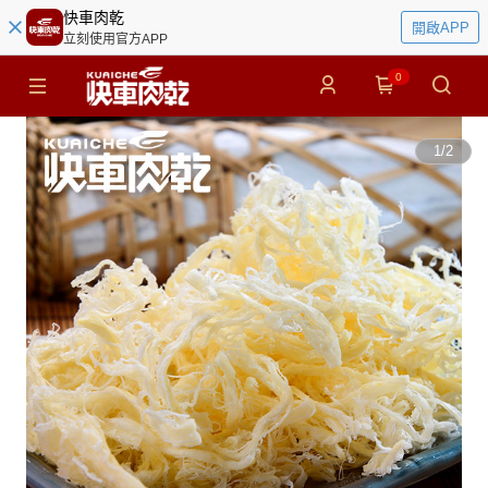
快車肉乾
開啟APP
立刻使用官方APP
0
1
/
2