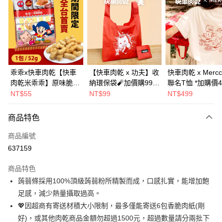
LINE Pay
Apple Pay
街口支付
悠遊付
乖乖x快車肉乾【快車
【快車肉乾 x 功夫】收
快車肉乾 x Mercc
肉乾米乖乖】原味脆紙
納環保袋🧨加價購99元
聯名T恤 *加購價4
Google Pay
口味-零嘴界雙霸王首
(原價199元)
NT$55
NT$99
NT$499
度聯名(1包/52g)★熱
全盈+PAY
銷補貨到！★
商品特色
AFTEE先享後付
相關說明
商品編號
【關於「AFTEE先享後付」】
637159
ATM付款
AFTEE先享後付是「在收到商品之後才付款」的支付方式。 讓您購物簡單
便利好安心！
商品特色
１．簡單：不需註冊會員、不需綁卡、不需儲值。
運送方式
蒟蒻條採用100%頂級蒟蒻粉所精製而成，口感扎實，能增加飽
２．便利：只要手機號碼，簡訊認證，即可結帳。
３．安心：先確認商品／服務後，再付款。
足感，減少熱量攝取過高。
全家超商取貨
💖因超商有寄送材積大小限制，最多僅能寄送6包香脆肉紙(剛
每筆NT$70，滿NT$500(含以上)免運費
【「AFTEE先享後付」結帳流程】
１．於結帳方式選擇「AFTEE先享後付」後，將跳轉至「AFTEE先享後付」
好)，或其他肉乾商品金額勿超過1500元，超過數量請分兩批下