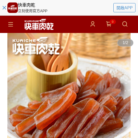
快車肉乾
開啟APP
立刻使用官方APP
0
1
/
2