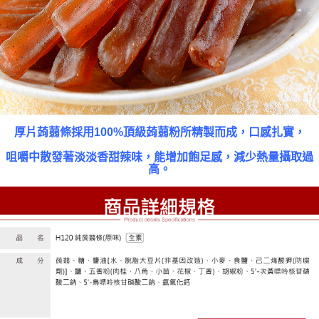
厚片蒟蒻條採用100%頂級蒟蒻粉所精製而成，口感扎實，
咀嚼中散發著淡淡香甜辣味，能增加飽足感，減少熱量攝取過
高。