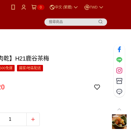
0
中文 (繁體)
TWD
肉乾】H21鹿谷茶梅
500免運
國家/地區配送
20