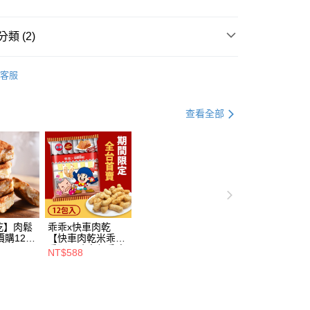
FTEE先享後付」】
類 (2)
先享後付是「在收到商品之後才付款」的支付方式。 讓您購物簡單
心！
：不需註冊會員、不需綁卡、不需儲值。
客服
：只要手機號碼，簡訊認證，即可結帳。
推薦
：先確認商品／服務後，再付款。
取貨
查看全部
EE先享後付」結帳流程】
0，滿NT$500(含以上)免運費
方式選擇「AFTEE先享後付」後，將跳轉至「AFTEE先享後
頁面，進行簡訊認證並確認金額後，即可完成結帳。
家取貨
成立數日內，您將收到繳費通知簡訊。
費通知簡訊後14天內，點擊此簡訊中的連結，可透過四大超商
0，滿NT$500(含以上)免運費
網路銀行／等多元方式進行付款，方視為交易完成。
：結帳手續完成當下不需立刻繳費，但若您需要取消訂單，請聯
貨
的店家。未經商家同意取消之訂單仍視為有效，需透過AFTEE
繳納相關費用。
0，滿NT$800(含以上)免運費
乾】肉鬆
乖乖x快車肉乾
否成功請以「AFTEE先享後付 」之結帳頁面顯示為準，若有關於
價購120
【快車肉乾米乖
功／繳費後需取消欲退款等相關疑問，請聯繫「AFTEE先享後
爾富取貨
乖】原味杏仁香脆
NT$588
援中心」
https://netprotections.freshdesk.com/support/home
肉紙口味 - 零嘴界
0，滿NT$800(含以上)免運費
雙霸王首度聯名 -
項】
12包入★熱銷補貨
取貨
恩沛科技股份有限公司提供之「AFTEE先享後付」服務完成之
到！★
依本服務之必要範圍內提供個人資料，並將交易相關給付款項請
0，滿NT$800(含以上)免運費