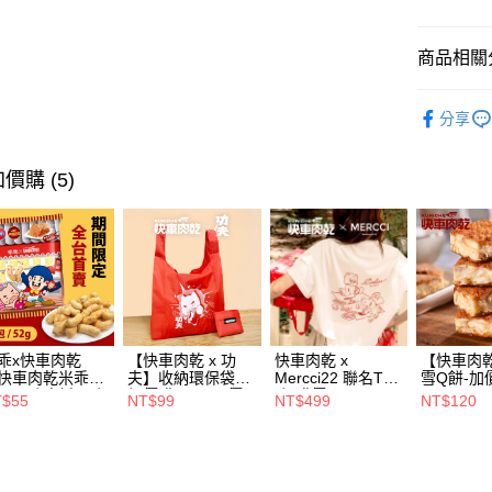
相關說明
【關於「A
商品相關分
ATM付款
AFTEE
便利好安
蜜餞系列
１．簡單
分享
２．便利
運送方式
人氣商品
３．安心
全家超商
價購 (5)
【「AFT
每筆NT$7
１．於結帳
付」結帳
付款後全
２．訂單
３．收到繳
每筆NT$7
／ATM／
※ 請注意
萊爾富取
絡購買商品
先享後付
每筆NT$7
乖x快車肉乾
【快車肉乾 x 功
快車肉乾 x
【快車肉
※ 交易是
快車肉乾米乖
夫】收納環保袋🧨
Mercci22 聯名T恤
雪Q餅-加
是否繳費成
付款後萊
】原味脆紙口味-
加價購99元(原價
*加購價499元
元
T$55
NT$99
NT$499
NT$120
付客戶支
嘴界雙霸王首度
199元)
每筆NT$7
名(1包/52g)★熱
【注意事
補貨到！★
7-11超商
１．透過由
交易，需
每筆NT$7