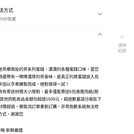
送方式
500免運
次付款
清除
紀錄
付款
地茶鄉南投的茶系列蜜餞，濃濃的各種蜜餞口味，當您
時還帶有一陣陣濃厚的茶香味，是真正的將蜜餞放入烏
中加以亨煮醃製而成，絕對值得一試！
超商有寄送材積大小限制，最多僅能寄送6包香脆肉紙(剛
或其他肉乾商品金額勿超過1500元，超過數量請分兩批下
材積超過，需取消訂單重新訂購，非常抱歉系統無法修
y
方式，謝謝您
梅 新鮮嚴選
享後付