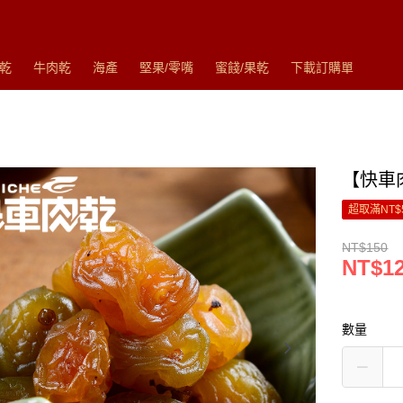
乾
牛肉乾
海產
堅果/零嘴
蜜餞/果乾
下載訂購單
【快車
超取滿NT$
NT$150
NT$1
數量