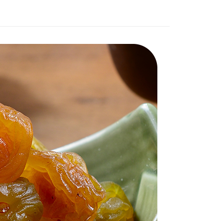
讓予恩沛科技股份有限公司。
個人資料處理事宜，請瀏覽以下網址：
1取貨
ee.tw/terms/#terms3
0，滿NT$800(含以上)免運費
年的使用者請事先徵得法定代理人或監護人之同意方可使用
E先享後付」，若未經同意申辦者引起之損失，本公司不負相關責
宅配
AFTEE先享後付」時，將依據個別帳號之用戶狀況，依本公司
00，滿NT$3,000(含以上)免運費
核予不同之上限額度；若仍有額度不足之情形，本公司將視審查
用戶進行身份認證。
一人註冊多個帳號或使用他人資訊註冊。若發現惡意使用之情
50，滿NT$4,000(含以上)免運費
科技股份有限公司將有權停止該用戶之使用額度並採取法律行
【單包選購】【包郵組加購】
查看運費
馬來西亞 - Goodmaji好馬吉物流【單包選購】最
查看運費