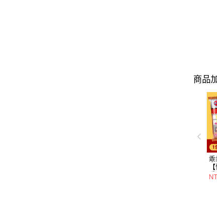
商品加
乖
【
乖
N
零
聯
銷