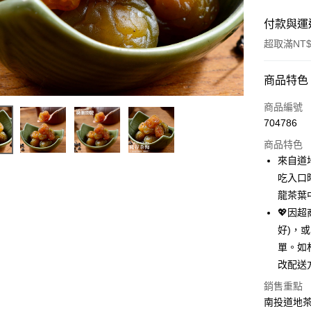
付款與運
超取滿NT$
付款方式
商品特色
信用卡一
商品編號
704786
超商取貨
商品特色
LINE Pay
來自道
吃入口
Apple Pay
龍茶葉
街口支付
💖因
好)，
悠遊付
單。如
Google Pa
改配送
全盈+PAY
銷售重點
南投道地茶
AFTEE先