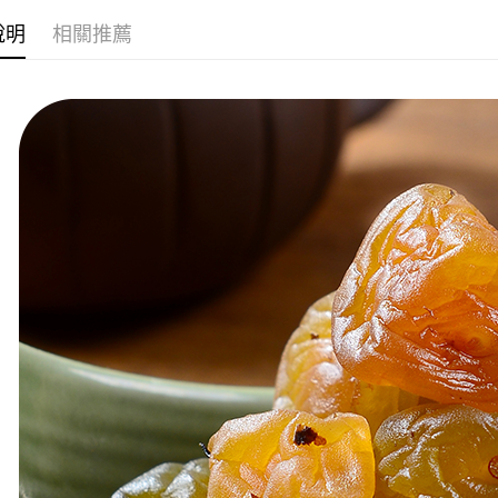
求債權轉
２．關於
說明
相關推薦
付款後7-1
https://aft
每筆NT$7
３．未成
「AFTE
台灣本島
任。
４．使用「
每筆NT$2
即時審查
結果請求
離島宅配
５．嚴禁
每筆NT$3
形，恩沛
動。
國際配送
新加坡 / 
多5KG