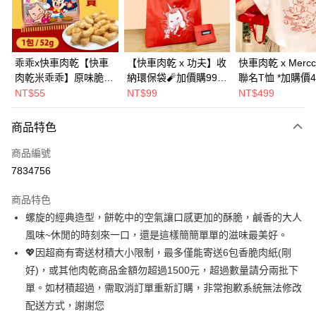
Apple Pay
街口支付
悠遊付
乖乖x快車肉乾【快車
【快車肉乾 x 功夫】收
快車肉乾 x Mercc
肉乾米乖乖】原味脆紙
納環保袋🧨加價購99元
聯名T恤 *加購價4
Google Pay
口味-零嘴界雙霸王首
(原價199元)
NT$55
NT$99
NT$499
度聯名(1包/52g)★熱
全盈+PAY
銷補貨到！★
商品特色
AFTEE先享後付
相關說明
商品編號
【關於「AFTEE先享後付」】
7834756
ATM付款
AFTEE先享後付是「在收到商品之後才付款」的支付方式。 讓您購物簡單
便利好安心！
商品特色
１．簡單：不需註冊會員、不需綁卡、不需儲值。
運送方式
螺旋的經典造型，餅乾中的空氣讓口感更加的酥脆，鹹香的大人
２．便利：只要手機號碼，簡訊認證，即可結帳。
３．安心：先確認商品／服務後，再付款。
風味~休閒的時刻來一口，還是這樣簡簡單單的滋味最美好。
全家超商取貨
💖因超商有寄送材積大小限制，最多僅能寄送6包香脆肉紙(剛
每筆NT$70，滿NT$500(含以上)免運費
【「AFTEE先享後付」結帳流程】
１．於結帳方式選擇「AFTEE先享後付」後，將跳轉至「AFTEE先享後付」
好)，或其他肉乾商品金額勿超過1500元，超過數量請分兩批下
付款後全家取貨
結帳頁面，進行簡訊認證並確認金額後，即可完成結帳。
單。如材積超過，需取消訂單重新訂購，非常抱歉系統無法修改
２．訂單成立數日內，您將收到繳費通知簡訊。
每筆NT$70，滿NT$500(含以上)免運費
配送方式，謝謝您
３．收到繳費通知簡訊後14天內，點擊此簡訊中的連結，可透過四大超商／