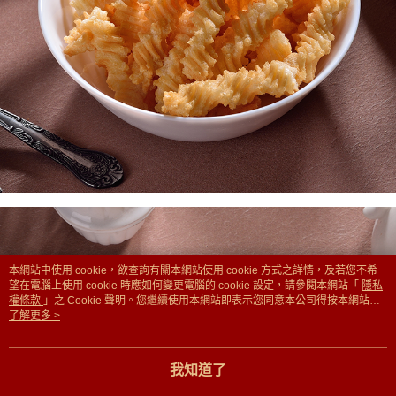
多5KG
本網站中使用 cookie，欲查詢有關本網站使用 cookie 方式之詳情，及若您不希
望在電腦上使用 cookie 時應如何變更電腦的 cookie 設定，請參閱本網站「
隱私
權條款
」之 Cookie 聲明。您繼續使用本網站即表示您同意本公司得按本網站使
用條款之 Cookie 聲明使用 cookie。
了解更多 >
我知道了