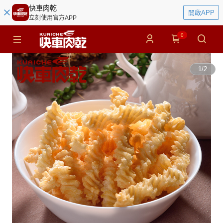
快車肉乾
開啟APP
立刻使用官方APP
0
1
/
2